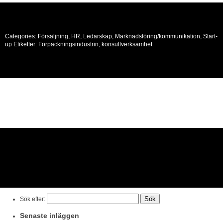
Categories:
Försäljning
,
HR
,
Ledarskap
,
Marknadsföring/kommunikation
,
Start-
up
Etiketter:
Förpackningsindustrin, konsultverksamhet
Sök efter:
Senaste inläggen