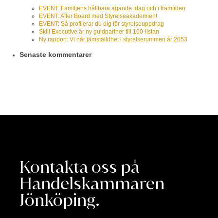
EVENT: Familjens hållbara ägande idag och i framtiden
EVENT: After Board med Styrelseakademien!
EVENT: Så profilerar du dig för styrelseuppdrag
Skill Executive är ny guldpartner till 100-listan
Ny rapport: Vi når jämställdhet i styrelserummen år 2053
Senaste kommentarer
Kontakta oss på
Handelskammaren
Jönköping.