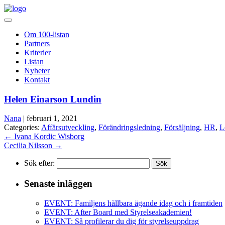
Om 100-listan
Partners
Kriterier
Listan
Nyheter
Kontakt
Helen Einarson Lundin
Nana
|
februari 1, 2021
Categories:
Affärsutveckling
,
Förändringsledning
,
Försäljning
,
HR
,
L
←
Ivana Kordic Wisborg
Cecilia Nilsson
→
Sök efter:
Senaste inläggen
EVENT: Familjens hållbara ägande idag och i framtiden
EVENT: After Board med Styrelseakademien!
EVENT: Så profilerar du dig för styrelseuppdrag