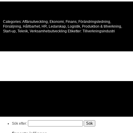
Categories:
Affärsutveckling
,
Ekonomi
,
Finans
,
Förändringsledning
,
Försäljning
,
Hållbarhet
,
HR
,
Ledarskap
,
Logistik
,
Produktion & tillverkning
,
Start-up
,
Teknik
,
Verksamhetsutveckling
Etiketter:
Tillverkningsindustri
Sök efter: