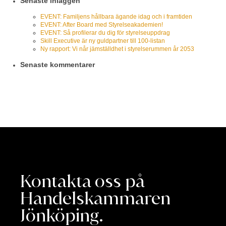
Senaste inläggen
EVENT: Familjens hållbara ägande idag och i framtiden
EVENT: After Board med Styrelseakademien!
EVENT: Så profilerar du dig för styrelseuppdrag
Skill Executive är ny guldpartner till 100-listan
Ny rapport: Vi når jämställdhet i styrelserummen år 2053
Senaste kommentarer
Kontakta oss på
Handelskammaren
Jönköping.