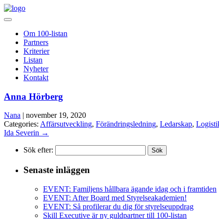
Om 100-listan
Partners
Kriterier
Listan
Nyheter
Kontakt
Anna Hörberg
Nana
|
november 19, 2020
Categories:
Affärsutveckling
,
Förändringsledning
,
Ledarskap
,
Logisti
Ida Severin
→
Sök efter:
Senaste inläggen
EVENT: Familjens hållbara ägande idag och i framtiden
EVENT: After Board med Styrelseakademien!
EVENT: Så profilerar du dig för styrelseuppdrag
Skill Executive är ny guldpartner till 100-listan