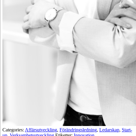
Categories:
Affärsutveckling
,
Förändringsledning
,
Ledarskap
,
Start-
up
,
Verksamhetsutveckling
Etiketter:
Innovation,