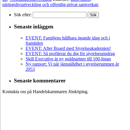
näringslivsutveckling och offentlig-privat samverkan
Sök efter:
Senaste inläggen
EVENT: Familjens hållbara ägande idag och i
framtiden
EVENT: After Board med Styrelseakademien!
EVENT: Så profilerar du dig för styrelseuppdrag
Skill Executive är ny guldpartner till 100-listan
Ny rapport: Vi når jämställdhet i styrelserummen år
2053
Senaste kommentarer
Kontakta oss på Handelskammaren Jönköping.