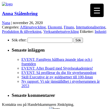
Anna Stålenbring
Nana
|
november 26, 2020
Categories:
Affärsutveckling
,
Ekonomi
,
Finans
,
Internationalisering
,
Produktion & tillverkning
,
Verksamhetsutveckling
Etiketter:
Industri
Sök efter:
Senaste inläggen
EVENT: Familjens hållbara ägande idag och i
framtiden
EVENT: After Board med Styrelseakademien!
EVENT: Så profilerar du dig för styrelseuppdrag
Skill Executive är ny guldpartner till 100-listan
Ny rapport: Vi når jämställdhet i styrelserummen år
2053
Senaste kommentarer
Kontakta oss på Handelskammaren Jönköping.