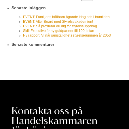
Senaste inläggen
EVENT: Familjens hållbara ägande idag och i framtiden
EVENT: After Board med Styrelseakademien!
EVENT: Så profilerar du dig för styrelseuppdrag
Skill Executive är ny guldpartner till 100-listan
Ny rapport: Vi når jämställdhet i styrelserummen år 2053
Senaste kommentarer
Kontakta oss på
Handelskammaren